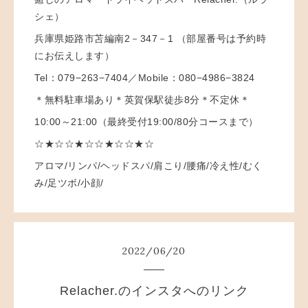
シェ）
兵庫県姫路市苫編南2－347－1 （部屋番号は予約時
にお伝えします）
Tel：079−263−7404／Mobile：080−4986−3824
＊無料駐車場あり＊英賀保駅徒歩8分＊不定休＊
10:00～21:00（最終受付19:00/80分コースまで）
☆★☆☆★☆☆★☆☆★☆
アロマ/リンパ/ヘッドスパ/肩こり/腰痛/冷え性/むく
み/足ツボ/小顔/
2022
/
06
/
20
Relacher.のインスタへのリンク