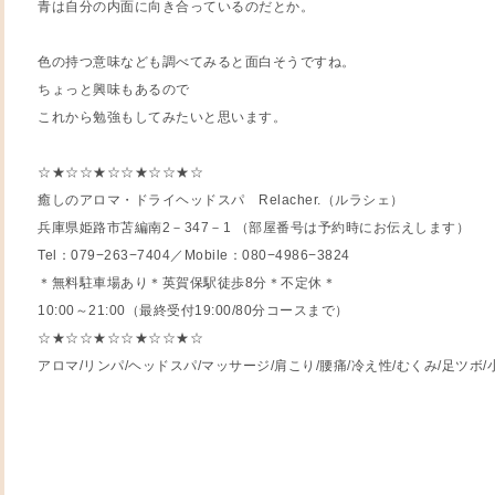
青は自分の内面に向き合っているのだとか。
色の持つ意味なども調べてみると面白そうですね。
ちょっと興味もあるので
これから勉強もしてみたいと思います。
☆★☆☆★☆☆★☆☆★☆
癒しのアロマ・ドライヘッドスパ Relacher.（ルラシェ）
兵庫県姫路市苫編南2－347－1 （部屋番号は予約時にお伝えします）
Tel：079−263−7404／Mobile：080−4986−3824
＊無料駐車場あり＊英賀保駅徒歩8分＊不定休＊
10:00～21:00（最終受付19:00/80分コースまで）
☆★☆☆★☆☆★☆☆★☆
アロマ/リンパ/ヘッドスパ/マッサージ/肩こり/腰痛/冷え性/むくみ/足ツボ/