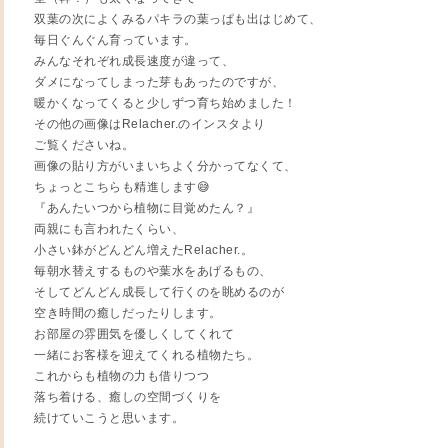
双葉の次によくみるパキラの葉っぱも出はじめて、
毎日ぐんぐん育っています。
みんなそれぞれ成長速度が違って、
ダメになってしまった芽もあったのですが、
暖かくなってくると少しずつ育ち始めました！
その他の画像はRelacher.のインスタより
ご覧くださいね。
画像の貼り方がいまいちよく分かってなくて、
ちょっとこちらも精進します😅
『あんたいつから植物に目覚めたん？』
両親にも言われたくらい、
小さい鉢がどんどん増えたRelacher.。
毎朝水替えするものや葉水をあげるもの、
そしてどんどん成長して行くのを眺めるのが
空き時間の癒しだったりします。
お部屋の雰囲気を優しくしてくれて
一緒にお客様を迎えてくれる植物たち。
これからも植物の力も借りつつ
落ち着ける、癒しの空間づくりを
続けていこうと思います。