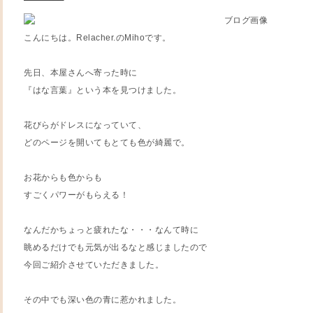
こんにちは。Relacher.のMihoです。
先日、本屋さんへ寄った時に
『はな言葉』という本を見つけました。
花びらがドレスになっていて、
どのページを開いてもとても色が綺麗で。
お花からも色からも
すごくパワーがもらえる！
なんだかちょっと疲れたな・・・なんて時に
眺めるだけでも元気が出るなと感じましたので
今回ご紹介させていただきました。
その中でも深い色の青に惹かれました。