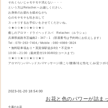
それくらいじゃモヤモヤ消えない・・・
という方はRelacher.へお越しください。
お身体のお疲れを緩めながら
心のモヤモヤも吐き出して
スッキリするお手伝いをさせてくださいね。
☆★☆☆★☆☆★☆☆★☆
癒しのアロマ・ドライヘッドスパ Relacher.（ルラシェ）
兵庫県姫路市苫編南2－347－1 （部屋番号は予約時にお伝えします）
Tel：079−263−7404／Mobile：080−4986−3824
＊無料駐車場あり＊英賀保駅徒歩8分＊不定休＊
10:00～21:00（最終受付19:00/80分コースまで）
☆★☆☆★☆☆★☆☆★☆
アロマ/リンパ/ヘッドスパ/マッサージ/肩こり/腰痛/冷え性/むくみ/足ツボ/
2023-01-20 18:54:00
お花と色のパワーが詰ま
今週のお花