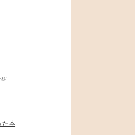
小顔/
った本