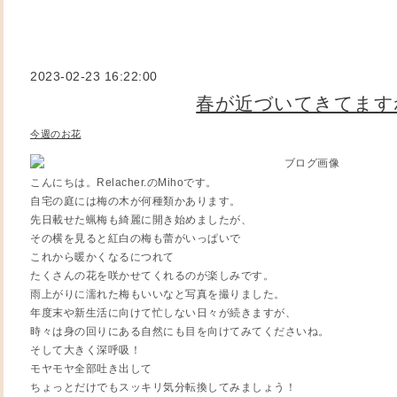
2023-02-23 16:22:00
春が近づいてきてます
今週のお花
こんにちは。Relacher.のMihoです。
自宅の庭には梅の木が何種類かあります。
先日載せた蝋梅も綺麗に開き始めましたが、
その横を見ると紅白の梅も蕾がいっぱいで
これから暖かくなるにつれて
たくさんの花を咲かせてくれるのが楽しみです。
雨上がりに濡れた梅もいいなと写真を撮りました。
年度末や新生活に向けて忙しない日々が続きますが、
時々は身の回りにある自然にも目を向けてみてくださいね。
そして大きく深呼吸！
モヤモヤ全部吐き出して
ちょっとだけでもスッキリ気分転換してみましょう！