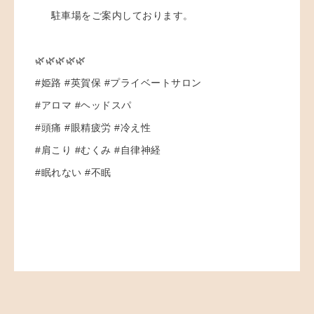
駐車場をご案内しております。
🌿🌿🌿🌿🌿
#姫路 #英賀保 #プライベートサロン
#アロマ #ヘッドスパ
#頭痛 #眼精疲労 #冷え性
#肩こり #むくみ #自律神経
#眠れない #不眠