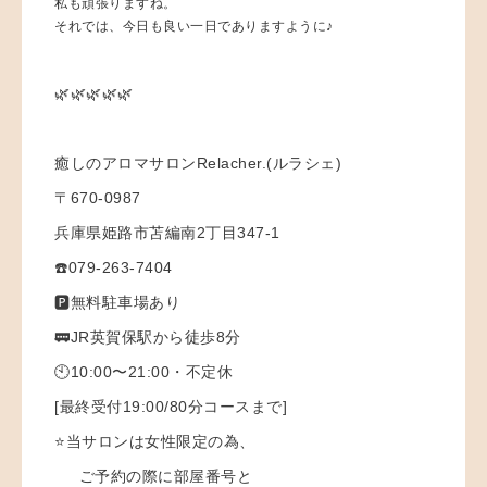
私も頑張りますね。
それでは、今日も良い一日でありますように♪
🌿🌿🌿🌿🌿
癒しのアロマサロンRelacher.(ルラシェ)
〒670-0987
兵庫県姫路市苫編南2丁目347-1
☎️079-263-7404
🅿️無料駐車場あり
🚃JR英賀保駅から徒歩8分
🕙10:00〜21:00・不定休
[最終受付19:00/80分コースまで]
⭐️当サロンは女性限定の為、
ご予約の際に部屋番号と