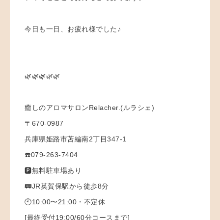
今日も一日、お疲れ様でした♪
🌿🌿🌿🌿🌿
癒しのアロマサロンRelacher.(ルラシェ)
〒670-0987
兵庫県姫路市苫編南2丁目347-1
☎️079-263-7404
🅿️無料駐車場あり
🚃JR英賀保駅から徒歩8分
🕙10:00〜21:00・不定休
[最終受付19:00/60分コースまで]