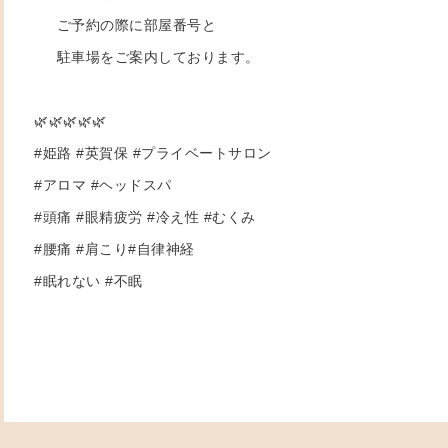
ご予約の際に部屋番号と
駐車場をご案内しております。
🌿🌿🌿🌿🌿
#姫路 #英賀保 #プライベートサロン
#アロマ #ヘッドスパ
#頭痛 #眼精疲労 #冷え性 #むくみ
#腰痛 #肩こり#自律神経
#眠れない #不眠