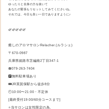
ゆったりと全身の力を抜いて
あなたの緊張もリセットしてみてくださいね。
それでは、今日も良い一日でありますように♪
🌿🌿🌿🌿🌿
癒しのアロマサロンRelacher.(ルラシェ)
〒670-0987
兵庫県姫路市苫編南2丁目347-1
☎️079-263-7404
🅿️無料駐車場あり
🚃JR英賀保駅から徒歩8分
🕙10:00〜21:00・不定休
[最終受付19:00/60分コースまで]
⭐️当サロンは女性限定の為、