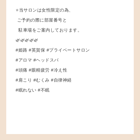
⭐️当サロンは女性限定の為、
ご予約の際に部屋番号と
駐車場をご案内しております。
🌿🌿🌿🌿🌿
#姫路 #英賀保 #プライベートサロン
#アロマ #ヘッドスパ
#頭痛 #眼精疲労 #冷え性
#肩こり #むくみ #自律神経
#眠れない #不眠