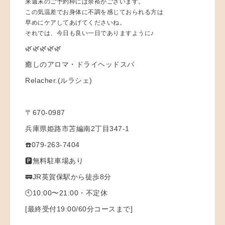
来週末のご予約枠には余裕がございます。
この気温差でお身体に不調を感じておられる方は
早めにケアしてあげてくださいね。
それでは、今日も良い一日でありますように♪
🌿🌿🌿🌿🌿
癒しのアロマ・ドライヘッドスパ
Relacher.(ルラシェ)
〒670-0987
兵庫県姫路市苫編南2丁目347-1
☎️079-263-7404
🅿️無料駐車場あり
🚃JR英賀保駅から徒歩8分
🕙10:00〜21:00・不定休
[最終受付19:00/60分コースまで]