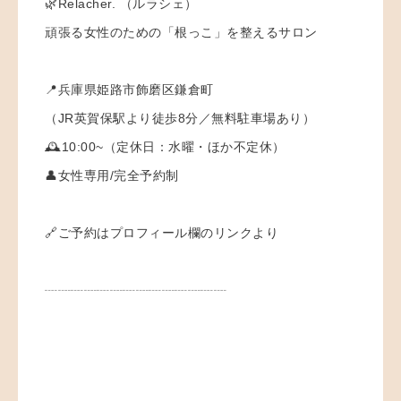
🌿Relacher. （ルラシェ）
頑張る女性のための「根っこ」を整えるサロン
📍兵庫県姫路市飾磨区鎌倉町
（JR英賀保駅より徒歩8分／無料駐車場あり）
🕰️10:00~（定休日：水曜・ほか不定休）
👤女性専用/完全予約制
🔗ご予約はプロフィール欄のリンクより
┈┈┈┈┈┈┈┈┈┈┈┈┈┈