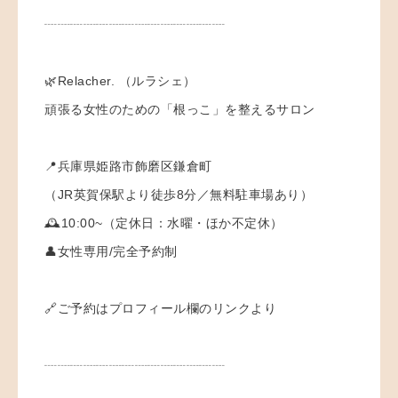
┈┈┈┈┈┈┈┈┈┈┈┈┈┈
🌿Relacher. （ルラシェ）
頑張る女性のための「根っこ」を整えるサロン
📍兵庫県姫路市飾磨区鎌倉町
（JR英賀保駅より徒歩8分／無料駐車場あり）
🕰️10:00~（定休日：水曜・ほか不定休）
👤女性専用/完全予約制
🔗ご予約はプロフィール欄のリンクより
┈┈┈┈┈┈┈┈┈┈┈┈┈┈