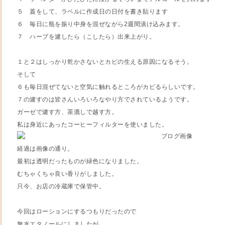
５ 蓋をして、ラベルに作成日の日付を書き貼ります
６ 毎日に瓶を振り中身を混ぜながら2週間漬け込みます。
７ ハーブを濾したら（こしたら）出来上がり。
１と２はしっかり乾かさないとカビの生える原因になるそう。
そして
６も毎日混ぜてないと空気に触れるところがカビるらしいです。
７の濾すのは皆さんいろいろなやり方でされているようです。
ガーゼで濾す方、茶漉しで越す方。
私は身近にあったコーヒーフィルターを使いました。
経過は画像の通り。
最初は透明だったものが緑色になりました。
むちゃくちゃ良い香りがしました。
只今、お店の冷蔵庫で保管中。
今回はローションにするつもりだったので
無水エタノールにしましたが、