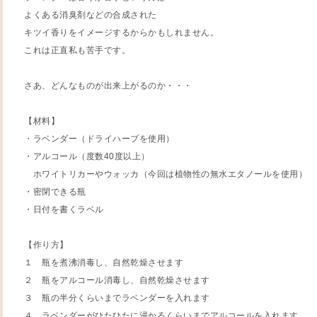
よくある消臭剤などの合成された
キツイ香りをイメージするからかもしれません。
これは正直私も苦手です。
さあ、どんなものが出来上がるのか・・・
【材料】
・ラベンダー（ドライハーブを使用）
・アルコール（度数40度以上）
ホワイトリカーやウォッカ（今回は植物性の無水エタノールを使用）
・密閉できる瓶
・日付を書くラベル
【作り方】
１ 瓶を煮沸消毒し、自然乾燥させます
２ 瓶をアルコール消毒し、自然乾燥させます
３ 瓶の半分くらいまでラベンダーを入れます
４ ラベンダーがひたひたに浸かるくらいまでアルコールを入れます