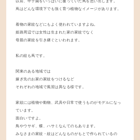
以前、甲子園をいっぱいに覆っていた蔦を思い出します。
蔦はどんな環境下でも強く育つ植物なイメージがあります。
着物の家紋などにもよく使われていますよね。
姫路周辺では女性は生まれた家の家紋でなく
母親の家紋を引き継ぐといわれます。
私の紋も蔦です。
関東のある地域では
嫁ぎ先のお家の家紋をつけるなど
それぞれの地域で風習は異なる様です。
家紋には植物や動物、武具や日常で使うものがモデルになっ
ています。
面白いですよ。
鳥やウサギ、蝶、ハサミなんてのもあります。
みなさまの家紋・紋はどんなものがもとで作られているの