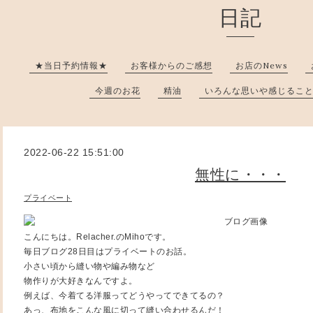
日記
★当日予約情報★
お客様からのご感想
お店のNews
今週のお花
精油
いろんな思いや感じるこ
2022-06-22 15:51:00
無性に・・・
プライベート
こんにちは。Relacher.のMihoです。
毎日ブログ28日目はプライベートのお話。
小さい頃から縫い物や編み物など
物作りが大好きなんですよ。
例えば、今着てる洋服ってどうやってできてるの？
あっ、布地をこんな風に切って縫い合わせるんだ！