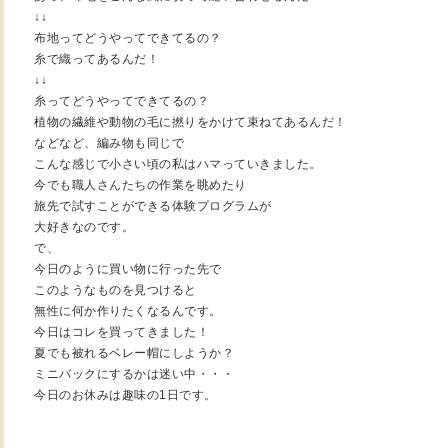
↓↓
布地ってどうやってできてるの？
糸で織ってあるんだ！
↓↓
糸ってどうやってできてるの？
植物の繊維や動物の毛に撚りをかけて束ねてあるんだ！
などなど、編み物も同じで
こんな感じで小さい頃の私はハマっていきました。
今でも職人さんたちの作業を眺めたり
旅先で試すことができる体験プログラムが
大好きなのです。
で、
今日のように買い物に行った先で
このようなものを見つけると
無性に何か作りたくなるんです。
今日はコレを買ってきました！
夏でも被れるベレー帽にしようか？
ミニバックにするかは迷い中・・・
今日のお休みは趣味の1日です。