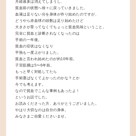
月経過多は消えてしまうし、
貧血前の状態へ徐々に戻っていきました。
血液は足りない分を身体が作り始めたのですが、
どうやら赤血球の頭数は足り始めたけど
大きさが育ってなくてちょっと貧血気味ということ。
完全に貧血と診断されなくなったのは
手術の一年後。
貧血の症状はなくなり
平熱も一度上がりました。
貧血と言われ始めたのが約10年前。
子宮筋腫は5〜6年前。
もっと早く対処してたら
手術選ばなくてよかったのかな？とか
今でも考えます。
なので貧血でこんな事例もあったよ！
というお話でした。
お読みくださった方、ありがとうございました。
やはり大切なのは自分の身体。
みなさまご自愛くださいませ。