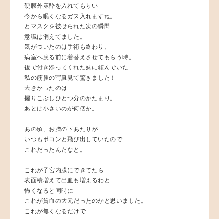
硬膜外麻酔を入れてもらい
今から眠くなるガス入れますね。
とマスクを被せられた次の瞬間
意識は消えてました。
気がついたのは手術も終わり、
病室へ戻る前に着替えさせてもらう時。
後で付き添ってくれた妹に頼んでいた
私の筋腫の写真見て驚きました！
大きかったのは
握りこぶしひとつ分のかたまり。
あとは小さいのが何個か。
あの頃、お臍の下あたりが
いつもポコンと飛び出していたので
これだったんだなと。
これが子宮内膜にできてたら
表面積増えて出血も増えるわと
怖くなると同時に
これが貧血の大元だったのかと思いました。
これが無くなるだけで