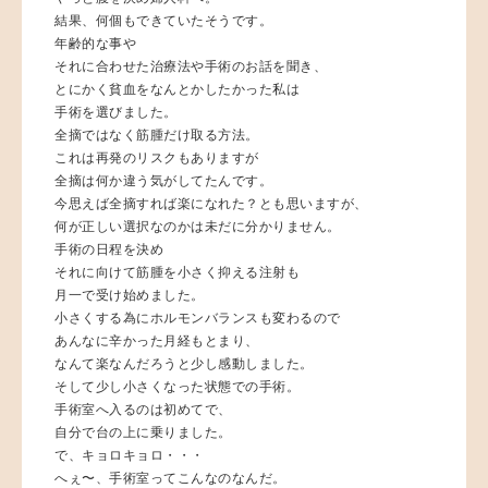
結果、何個もできていたそうです。
年齢的な事や
それに合わせた治療法や手術のお話を聞き、
とにかく貧血をなんとかしたかった私は
手術を選びました。
全摘ではなく筋腫だけ取る方法。
これは再発のリスクもありますが
全摘は何か違う気がしてたんです。
今思えば全摘すれば楽になれた？とも思いますが、
何が正しい選択なのかは未だに分かりません。
手術の日程を決め
それに向けて筋腫を小さく抑える注射も
月一で受け始めました。
小さくする為にホルモンバランスも変わるので
あんなに辛かった月経もとまり、
なんて楽なんだろうと少し感動しました。
そして少し小さくなった状態での手術。
手術室へ入るのは初めてで、
自分で台の上に乗りました。
で、キョロキョロ・・・
へぇ〜、手術室ってこんなのなんだ。