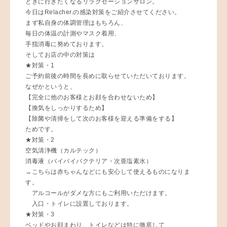
ときに行きたくなるリラクゼーションサロン。
今日はRelacher.の感染対策をご紹介させてください。
まず私自身の体調管理はもちろん、
毎日の体温の計測やマスク着用、
手指消毒に努めております。
そしてお店の中の対策は
★対策・1
ご予約前後の時間を長めに取らせていただいております。
なぜかというと、
【完全に他のお客様とお顔を合わせないため】
【換気をしっかりするため】
【除菌や清掃をして次のお客様を迎える準備をする】
ためです。
★対策・2
空気清浄機（カルテック）
消毒液（バイバイバクテリア・次亜塩素水）
→こちらは赤ちゃんなどにも安心して使えるものになりま
す。
アルコールがダメな方にもご利用いただけます。
入口・トイレに設置しております。
★対策・3
ベッドやお顔まわり、トイレなどは特に徹底して