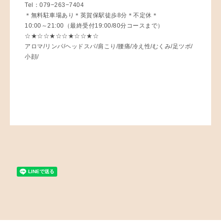
Tel：079−263−7404
＊無料駐車場あり＊英賀保駅徒歩8分＊不定休＊
10:00～21:00（最終受付19:00/80分コースまで）
☆★☆☆★☆☆★☆☆★☆
アロマ/リンパ/ヘッドスパ/肩こり/腰痛/冷え性/むくみ/足ツボ/
小顔/