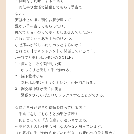
・怪我をした時にする手当て
・お仕事や生活で補償してもらう手当て
など。
実は小さい頃に頭やお腹が痛くて
温かい手を当ててもらったり、
撫でてもらうのってホッとしませんでしたか？
これも古くからある手当のひとつ。
なぜ痛みが和らいだりホッとするのか？
これにも【オキシトシン】が関係しているそう。
♪手当てと幸せホルモンの３STEP♪
1・痛いところや緊張した時に
ゆっくりと優しく手で触れる。
2・脳下垂体から
幸せホルモン(オキシトシン）が分泌される。
3・副交感神経が優位に働き
緊張をやわらげたりリラックスすることができる。
☆特に自分が好意や信頼を持っている方に
手当てをしてもらうと効果は倍増！
何と言っても『安心感』が違いますよね。
セラピストのお仕事も同じなのかなと思っています。
《お客様に手で触れさせていただき、お疲れの心身を緩めて