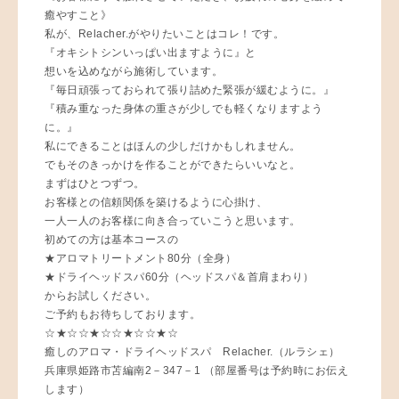
癒やすこと》
私が、Relacher.がやりたいことはコレ！です。
『オキシトシンいっぱい出ますように』と
想いを込めながら施術しています。
『毎日頑張っておられて張り詰めた緊張が緩むように。』
『積み重なった身体の重さが少しでも軽くなりますよう
に。』
私にできることはほんの少しだけかもしれません。
でもそのきっかけを作ることができたらいいなと。
まずはひとつずつ。
お客様との信頼関係を築けるように心掛け、
一人一人のお客様に向き合っていこうと思います。
初めての方は基本コースの
★アロマトリートメント80分（全身）
★ドライヘッドスパ60分（ヘッドスパ＆首肩まわり）
からお試しください。
ご予約もお待ちしております。
☆★☆☆★☆☆★☆☆★☆
癒しのアロマ・ドライヘッドスパ Relacher.（ルラシェ）
兵庫県姫路市苫編南2－347－1 （部屋番号は予約時にお伝え
します）