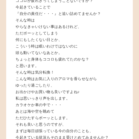
ココロが疲れきってしまうことないですか？
今起きていることで
『自分の責任だ・・・』と追い詰めてませんか？
そんな時は
やらなきゃいけない事はあるけれど、
ただボーッとしてしまう
何にもしたくない日とか、
こういう時は眠いわけではないのに
頭も動いてないなあとか。
ちょっと身体もココロも疲れてたのかな？
と思います。
そんな時は気分転換！
こんな時はお気に入りのアロマを香らせながら
ゆったり過ごしたり、
お出かけやお買い物も良いですよね♪
私は思いっきり声を出します。
カラオケか車の中で・・・
あとは海や空を眺めて
ただひたすらボーッとします。
それも良いと思うのですが、
まずは毎日頑張っている今の自分のことも、
今起きている状況もそのまま受けとめてみませんか？