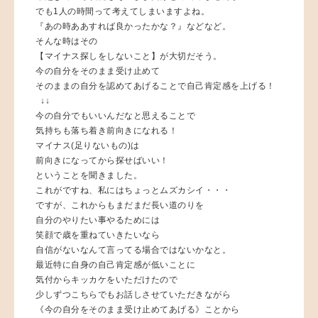
でも1人の時間って考えてしまいますよね。
『あの時ああすれば良かったかな？』などなど。
そんな時はその
【マイナス探しをしないこと】が大切だそう。
今の自分をそのまま受け止めて
そのままの自分を認めてあげることで自己肯定感を上げる！
↓↓
今の自分でもいいんだなと思えることで
気持ちも落ち着き前向きになれる！
マイナス(足りないもの)は
前向きになってから探せばいい！
ということを聞きました。
これがですね、私にはちょっとムズカシイ・・・
ですが、これからもまだまだ長い道のりを
自分のやりたい事やるためには
笑顔で歳を重ねていきたいなら
自信がないなんて言ってる場合ではないかなと。
最近特に自身の自己肯定感が低いことに
気付からキッカケをいただけたので
少しずつこちらでもお話しさせていただきながら
《今の自分をそのまま受け止めてあげる》ことから