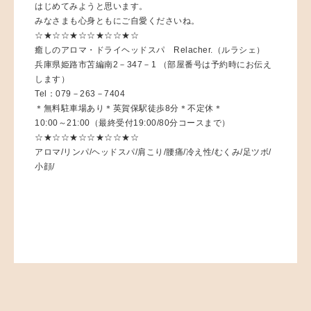
はじめてみようと思います。
みなさまも心身ともにご自愛くださいね。
☆★☆☆★☆☆★☆☆★☆
癒しのアロマ・ドライヘッドスパ Relacher.（ルラシェ）
兵庫県姫路市苫編南2－347－1 （部屋番号は予約時にお伝え
します）
Tel：079－263－7404
＊無料駐車場あり＊英賀保駅徒歩8分＊不定休＊
10:00～21:00（最終受付19:00/80分コースまで）
☆★☆☆★☆☆★☆☆★☆
アロマ/リンパ/ヘッドスパ/肩こり/腰痛/冷え性/むくみ/足ツボ/
小顔/