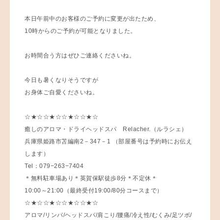
本日午前中のお客様のご予約に変更が出たため、
10時からのご予約が可能となりました。
お時間合う方はぜひご連絡くださいね。
今日も暑くなりそうですが
お身体ご自愛くださいね。
☆★☆☆★☆☆★☆☆★☆
癒しのアロマ・ドライヘッドスパ Relacher.（ルラシェ）
兵庫県姫路市苫編南2－347－1 （部屋番号は予約時にお伝え
します）
Tel：079−263−7404
＊無料駐車場あり＊英賀保駅徒歩8分＊不定休＊
10:00～21:00（最終受付19:00/80分コースまで）
☆★☆☆★☆☆★☆☆★☆
アロマ/リンパ/ヘッドスパ/肩こり/腰痛/冷え性/むくみ/足ツボ/