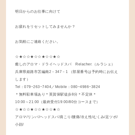
明日からのお仕事に向けて
お疲れをリセットしてみませんか？
お気軽にご連絡ください。
☆★☆☆★☆☆★☆☆★☆
癒しのアロマ・ドライヘッドスパ Relacher.（ルラシェ）
兵庫県姫路市苫編南2－347－1 （部屋番号は予約時にお伝え
します）
Tel：079−263−7404／Mobile：080−4986−3824
＊無料駐車場あり＊英賀保駅徒歩8分＊不定休＊
10:00～21:00（最終受付19:00/80分コースまで）
☆★☆☆★☆☆★☆☆★☆
アロマ/リンパ/ヘッドスパ/肩こり/腰痛/冷え性/むくみ/足ツボ/
小顔/