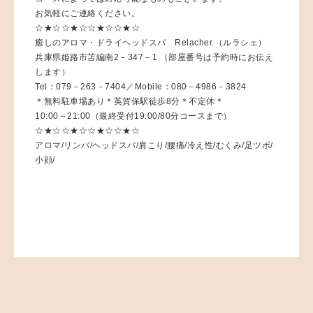
お気軽にご連絡ください。
☆★☆☆★☆☆★☆☆★☆
癒しのアロマ・ドライヘッドスパ Relacher.（ルラシェ）
兵庫県姫路市苫編南2－347－1 （部屋番号は予約時にお伝え
します）
Tel：079－263－7404／Mobile：080－4986－3824
＊無料駐車場あり＊英賀保駅徒歩8分＊不定休＊
10:00～21:00（最終受付19:00/80分コースまで）
☆★☆☆★☆☆★☆☆★☆
アロマ/リンパ/ヘッドスパ/肩こり/腰痛/冷え性/むくみ/足ツボ/
小顔/