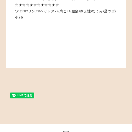
☆★☆☆★☆☆★☆☆★☆
/アロマ/リンパ/ヘッドスパ/肩こり/腰痛/冷え性/むくみ/足ツボ/
小顔/