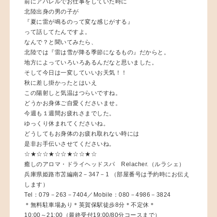
前にアパレルでお仕事をしていた時に
北陸出身の男の子が
『夏に雷が鳴るのって変な感じがする』
って話してたんですよ。
なんで？と聞いてみたら、
北陸では『雷は雪が降る季節になるもの』だからと。
地方によっていろいろあるんだなと思いました。
そして今日は一変していいお天気！！
秋に差し掛かったとはいえ
この陽射しと気温はつらいですね。
どうかお身体ご自愛くださいませ。
今週も１週間お疲れさまでした。
ゆっくり休まれてくださいね。
どうしてもお身体のお疲れ取れない時には
是非お手伝いさせてくださいね。
☆★☆☆★☆☆★☆☆★☆
癒しのアロマ・ドライヘッドスパ Relacher.（ルラシェ）
兵庫県姫路市苫編南2－347－1 （部屋番号は予約時にお伝え
します）
Tel：079－263－7404／Mobile：080－4986－3824
＊無料駐車場あり＊英賀保駅徒歩8分＊不定休＊
10:00～21:00（最終受付19:00/80分コースまで）