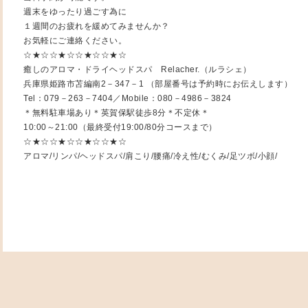
週末をゆったり過ごす為に
１週間のお疲れを緩めてみませんか？
お気軽にご連絡ください。
☆★☆☆★☆☆★☆☆★☆
癒しのアロマ・ドライヘッドスパ Relacher.（ルラシェ）
兵庫県姫路市苫編南2－347－1 （部屋番号は予約時にお伝えします）
Tel：079－263－7404／Mobile：080－4986－3824
＊無料駐車場あり＊英賀保駅徒歩8分＊不定休＊
10:00～21:00（最終受付19:00/80分コースまで）
☆★☆☆★☆☆★☆☆★☆
アロマ/リンパ/ヘッドスパ/肩こり/腰痛/冷え性/むくみ/足ツボ/小顔/