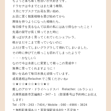
ちょっと落ち着く色合いが大好きです。
ドラセナは今までとはまた違う種類。
３月にサブスクでお花を買い始め、
お店に置く観葉植物を選び始めてから
興味を持つようになった植物たち。
毎日様子を見るなんて以前の私にはあり得なかったこと！
先週の留守が長く帰ってきた時に
葉っぱが大きく育ってくれていたシェフレラ。
根がまだそこまで育っていないのに
上だけ育ってしまいグラグラして倒れてしまいました。
その時に伸びてた根っこも切れてしまったようで
・・・かなしい⤵︎
なので今は水差しに変更して根っこの育成中！
無事に育ってくれますように！
願いを込めて毎日水換え頑張っています。
成長過程はRelacher.でご覧くださいね♪
☆★☆☆★☆☆★☆☆★☆
癒しのアロマ・ドライヘッドスパ Relacher.（ルラシェ）
兵庫県姫路市苫編南2－347－1 （部屋番号は予約時にお伝え
します）
Tel：079－263－7404／Mobile：080－4986－3824
＊無料駐車場あり＊英賀保駅徒歩8分＊不定休＊