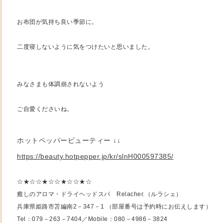
お布団が気持ち良い季節に。
二度寝しないように気をつけたいと思いました。
みなさまも体調崩されないよう
ご自愛くださいね。
ホットペッパービューティー ↓↓
https://beauty.hotpepper.jp/kr/slnH000597385/
☆★☆☆★☆☆★☆☆★☆
癒しのアロマ・ドライヘッドスパ Relacher.（ルラシェ）
兵庫県姫路市苫編南2－347－1 （部屋番号は予約時にお伝えします）
Tel：079－263－7404／Mobile：080－4986－3824