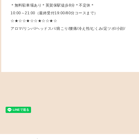
＊無料駐車場あり＊英賀保駅徒歩8分＊不定休＊
10:00～21:00（最終受付19:00/80分コースまで）
☆★☆☆★☆☆★☆☆★☆
アロマ/リンパ/ヘッドスパ/肩こり/腰痛/冷え性/むくみ/足ツボ/小顔/