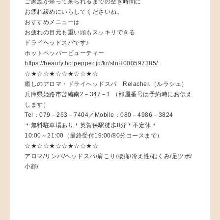
ご家族が帰って来られるまでの空き時間に
お疲れ緩めにいらしてくださいね。
おすすめメニューは
お疲れの目元も重い頭もスッキリできる
ドライヘッドスパです♪
ホットペッパービューティー
https://beauty.hotpepper.jp/kr/slnH000597385/
☆★☆☆★☆☆★☆☆★☆
癒しのアロマ・ドライヘッドスパ Relacher.（ルラシェ）
兵庫県姫路市苫編南2－347－1 （部屋番号は予約時にお伝え
します）
Tel：079－263－7404／Mobile：080－4986－3824
＊無料駐車場あり＊英賀保駅徒歩8分＊不定休＊
10:00～21:00（最終受付19:00/80分コースまで）
☆★☆☆★☆☆★☆☆★☆
アロマ/リンパ/ヘッドスパ/肩こり/腰痛/冷え性/むくみ/足ツボ/
小顔/