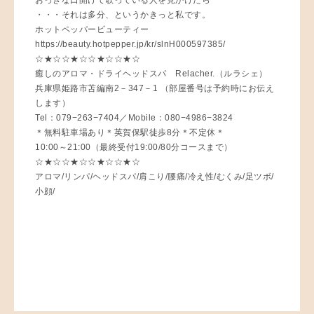
・・・それは多分、というかきっと私です。
ホットペッパービューティー
https://beauty.hotpepper.jp/kr/slnH000597385/
☆★☆☆★☆☆★☆☆★☆
癒しのアロマ・ドライヘッドスパ Relacher.（ルラシェ）
兵庫県姫路市苫編南2－347－1 （部屋番号は予約時にお伝え
します）
Tel：079−263−7404／Mobile：080−4986−3824
＊無料駐車場あり＊英賀保駅徒歩8分＊不定休＊
10:00～21:00（最終受付19:00/80分コースまで）
☆★☆☆★☆☆★☆☆★☆
アロマ/リンパ/ヘッドスパ/肩こり/腰痛/冷え性/むくみ/足ツボ/
小顔/