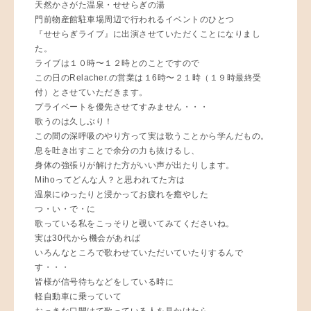
天然かさがた温泉・せせらぎの湯
門前物産館駐車場周辺で行われるイベントのひとつ
『せせらぎライブ』に出演させていただくことになりまし
た。
ライブは１０時〜１２時とのことですので
この日のRelacher.の営業は１6時〜２１時（１９時最終受
付）とさせていただきます。
プライベートを優先させてすみません・・・
歌うのは久しぶり！
この間の深呼吸のやり方って実は歌うことから学んだもの。
息を吐き出すことで余分の力も抜けるし、
身体の強張りが解けた方がいい声が出たりします。
Mihoってどんな人？と思われてた方は
温泉にゆったりと浸かってお疲れを癒やした
つ・い・で・に
歌っている私をこっそりと覗いてみてくださいね。
実は30代から機会があれば
いろんなところで歌わせていただいていたりするんで
す・・・
皆様が信号待ちなどをしている時に
軽自動車に乗っていて
おっきな口開けて歌っている人を見かけたら