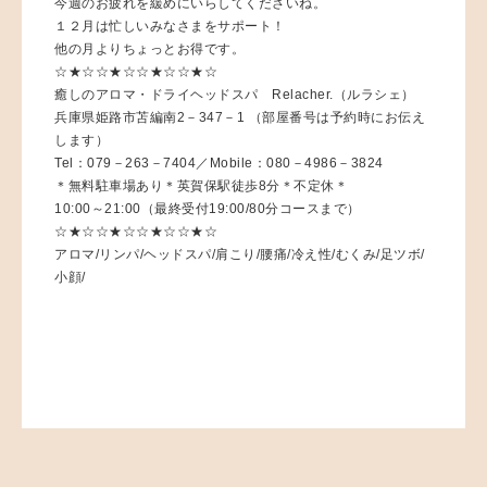
今週のお疲れを緩めにいらしてくださいね。
１２月は忙しいみなさまをサポート！
他の月よりちょっとお得です。
☆★☆☆★☆☆★☆☆★☆
癒しのアロマ・ドライヘッドスパ Relacher.（ルラシェ）
兵庫県姫路市苫編南2－347－1 （部屋番号は予約時にお伝え
します）
Tel：079－263－7404／Mobile：080－4986－3824
＊無料駐車場あり＊英賀保駅徒歩8分＊不定休＊
10:00～21:00（最終受付19:00/80分コースまで）
☆★☆☆★☆☆★☆☆★☆
アロマ/リンパ/ヘッドスパ/肩こり/腰痛/冷え性/むくみ/足ツボ/
小顔/