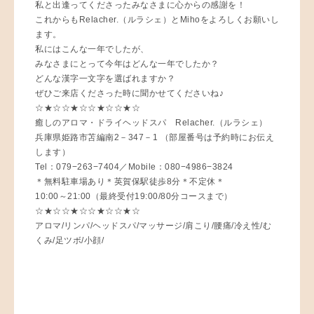
私と出逢ってくださったみなさまに心からの感謝を！
これからもRelacher.（ルラシェ）とMihoをよろしくお願いし
ます。
私にはこんな一年でしたが、
みなさまにとって今年はどんな一年でしたか？
どんな漢字一文字を選ばれますか？
ぜひご来店くださった時に聞かせてくださいね♪
☆★☆☆★☆☆★☆☆★☆
癒しのアロマ・ドライヘッドスパ Relacher.（ルラシェ）
兵庫県姫路市苫編南2－347－1 （部屋番号は予約時にお伝え
します）
Tel：079−263−7404／Mobile：080−4986−3824
＊無料駐車場あり＊英賀保駅徒歩8分＊不定休＊
10:00～21:00（最終受付19:00/80分コースまで）
☆★☆☆★☆☆★☆☆★☆
アロマ/リンパ/ヘッドスパ/マッサージ/肩こり/腰痛/冷え性/む
くみ/足ツボ/小顔/