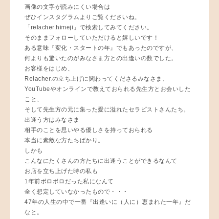
画像の文字が読みにくい場合は
ぜひインスタグラムよりご覧くださいね。
「relacher.himeji」で検索してみてください。
そのままフォローしていただけると嬉しいです！
ある意味『変化・スタートの年』でもあったのですが、
何よりも驚いたのがみなさま方との出逢いの数でした。
お客様をはじめ、
Relacher.の立ち上げに関わってくださるみなさま、
YouTubeやオンラインで教えておられる先生方とお会いした
こと、
そして先生方の元に集った愛に溢れたセラピストさんたち。
出逢う方はみなさま
相手のことを思いやる優しさを持っておられる
本当に素敵な方たちばかり。
しかも
こんなにたくさんの方たちに出逢うことができるなんて
お店を立ち上げた時の私も
1年前ボロボロだった私になんて
全く想定していなかったもので・・・
47年の人生の中で一番『出逢いに（人に）恵まれた一年』だ
なと。