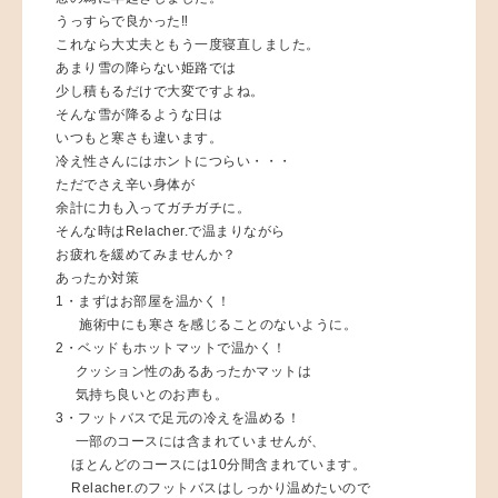
うっすらで良かった‼︎
これなら大丈夫ともう一度寝直しました。
あまり雪の降らない姫路では
少し積もるだけで大変ですよね。
そんな雪が降るような日は
いつもと寒さも違います。
冷え性さんにはホントにつらい・・・
ただでさえ辛い身体が
余計に力も入ってガチガチに。
そんな時はRelacher.で温まりながら
お疲れを緩めてみませんか？
あったか対策
1・まずはお部屋を温かく！
施術中にも寒さを感じることのないように。
2・ベッドもホットマットで温かく！
クッション性のあるあったかマットは
気持ち良いとのお声も。
3・フットバスで足元の冷えを温める！
一部のコースには含まれていませんが、
ほとんどのコースには10分間含まれています。
Relacher.のフットバスはしっかり温めたいので