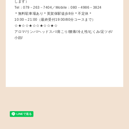
します）
Tel：079－263－7404／Mobile：080－4986－3824
＊無料駐車場あり＊英賀保駅徒歩8分＊不定休＊
10:00～21:00（最終受付19:00/80分コースまで）
☆★☆☆★☆☆★☆☆★☆
アロマ/リンパ/ヘッドスパ/肩こり/腰痛/冷え性/むくみ/足ツボ/
小顔/