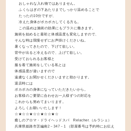
おしゃれな入れ物ではありません。
ふくらはぎの下あたりまでしっかり温めることで
たったの10分ですが、
冷えた身体がポカポカしてくる方も。
この温めは施術の効果にもプラスに働きます。
施術を始めると最初と体感温度も変化しますので、
そんな時は我慢せずにお声掛けくださいね。
暑くなってきたので、下げて欲しい。
背中が出ると冷えるので、上げて欲しい。
受けておられるお客様と
服を着て施術をしている私とは
体感温度が違いますので
遠慮なくお聞かせくださいますと助かります。
退店時には
ポカポカの身体になっていただきたいから。
お客様のご要望に合わせお一人様ずつの対応を
これからも努めてまいります。
よろしくお願いいたします！
☆★☆☆★☆☆★☆☆★☆
癒しのアロマ・ドライヘッドスパ Relacher.（ルラシェ）
兵庫県姫路市苫編南2－347－1 （部屋番号は予約時にお伝え