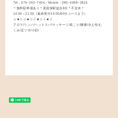
Tel：079−263−7404／Mobile：080−4986−3824
＊無料駐車場あり＊英賀保駅徒歩8分＊不定休＊
10:00～21:00（最終受付19:00/80分コースまで）
☆★☆☆★☆☆★☆☆★☆
アロマ/リンパ/ヘッドスパ/マッサージ/肩こり/腰痛/冷え性/む
くみ/足ツボ/小顔/