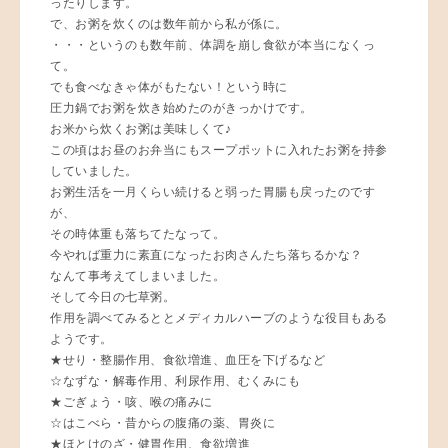
ったりします。
で、お粥を炊くのは数年前から私が係に。
・・・というのも数年前、体調を崩し食欲が本当になくっ
て。
でも食べなきゃ体がもたない！という時に
圧力鍋でお粥を炊き始めたのがきっかけです。
お米から炊くお粥は美味しくて♪
この頃はお昼のお弁当にもスープポットに入れたお粥を持参
していました。
お粥生活を一月くらい続けると弱った胃腸も戻ったのです
が、
その時体重も落ちてたなって。
今やれば重力に素直になったお肉さんたち落ちるかな？
なんて事考えてしまいました。
そして今日の七草粥。
作用を調べてみるととメディカルハーブのような役目もある
ようです。
★せり・整腸作用、食欲増進、血圧を下げるなど
☆なずな・解毒作用、利尿作用、むくみにも
★ごぎょう・咳、喉の痛みに
☆はこべら・昔からの腹痛の薬、胃炎に
★ほとけのざ・健胃作用、食欲増進