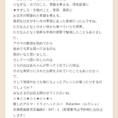
☆なずな・カブのこと。胃腸を整える、消化促進に
★すずしろ・大根のこと。美容、風邪に
お正月の間疲れた胃腸を整える。
風邪をひきやすい今の季節にあった食材だったんですね。
ただなんとなく小さい頃から食べていた七草粥。
ただなんとなく効果を学校の授業で勉強したこともありまし
た。
アロマの勉強を始めてから
改めて七草を調べてみるのも
面白いなと思いました。
そして一つ思い出したのは
うちのおばあちゃんが作ってくれていた頃は、
小さな角切りにされたお餅を入れていたこともあったなっ
て。
そして地域やおうち毎にちょっとアレンジが違ったりするの
でしょうか？
みなさまのお話も聞かせてくださいね。
☆★☆☆★☆☆★☆☆★☆
癒しのアロマ・ドライヘッドスパ Relacher.（ルラシェ）
兵庫県姫路市苫編南2－347－1 （部屋番号は予約時にお伝え
します）