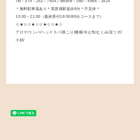
Tel：079－263－7404／Mobile：080－4986－3824
＊無料駐車場あり＊英賀保駅徒歩8分＊不定休＊
10:00～21:00（最終受付19:00/80分コースまで）
☆★☆☆★☆☆★☆☆★☆
アロマ/リンパ/ヘッドスパ/肩こり/腰痛/冷え性/むくみ/足ツボ/
小顔/