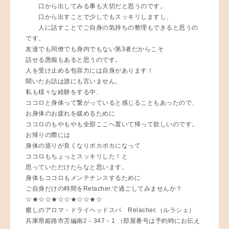
口から出してみる事も大切だと思うのです。
口から出すことで少しでもスッキリしますし、
人に話すことでご自身の気持ちの整理もできると思うの
です。
友達でも同僚でも身内でもない第3者だからこそ
話せる愚痴もあると思うのです。
人を受け止める包容力には自身があります！
聞いたお話は誰にも言いません。
私も様々な経験をする中、
ココロと身体って繋がっていると感じることもあったので、
お身体のお疲れを緩めるために
ココロのもやもやも全部ここへ置いて帰って欲しいのです。
お帰りの際には
身体の巡りが良くなりポカポカになって
ココロもちょっとスッキリした！と
思っていただけたらなと思います。
身体もココロもメンテナンスするために
ご自身だけの時間をRelacher.で過ごしてみませんか？
☆★☆☆★☆☆★☆☆★☆
癒しのアロマ・ドライヘッドスパ Relacher.（ルラシェ）
兵庫県姫路市苫編南2－347－1 （部屋番号は予約時にお伝え