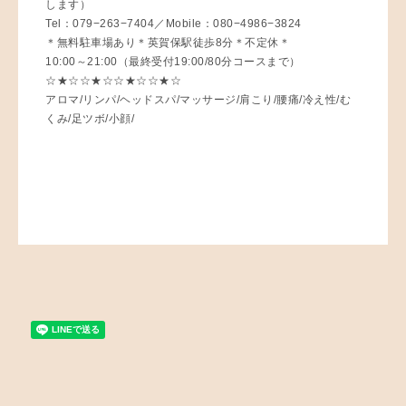
します）
Tel：079−263−7404／Mobile：080−4986−3824
＊無料駐車場あり＊英賀保駅徒歩8分＊不定休＊
10:00～21:00（最終受付19:00/80分コースまで）
☆★☆☆★☆☆★☆☆★☆
アロマ/リンパ/ヘッドスパ/マッサージ/肩こり/腰痛/冷え性/む
くみ/足ツボ/小顔/