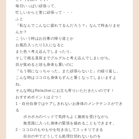
毎日いっぱい頑張って、
忙しいからと更に頑張って・・・
ふと
『私なんでこんなに疲れてるんだろう？』なんて時ありませ
んか？
こういう時はお仕事の帰り道とか
お風呂入ったり1人になると
また色々考え込んでしまったり。
そして眠る直前までグルグルと考え込んでしまいがち。
目が覚めると頭も身体も重いのに
『もう朝になっちゃった。また頑張らないと』の繰り返し。
こんな時はココロも身体もずんと重くなってしまいますよ
ね。
そんな時はRelacher.にお立ち寄りいただきたいのです！
おすすめポイントは２つ！
1・自分自身ではケアしきれないお身体のメンテナンスができ
る
ポカポカのベッドで気持ちよく施術を受けながら
無意識に入った身体の緊張を緩めることもできます。
2・ココロのもやもやを吐き出してスッキリできる
自分の中でどうしても処理仕切れないものを