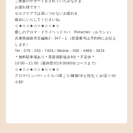
ご家族のサポートをされていたみなさま、
お疲れ様です！
セルフケアでは追いつかないお疲れを
緩めにいらしてくださいね。
☆★☆☆★☆☆★☆☆★☆
癒しのアロマ・ドライヘッドスパ Relacher.（ルラシェ）
兵庫県姫路市苫編南2－347－1 （部屋番号は予約時にお伝え
します）
Tel：079－263－7404／Mobile：080－4986－3824
＊無料駐車場あり＊英賀保駅徒歩8分＊不定休＊
10:00～21:00（最終受付19:00/80分コースまで）
☆★☆☆★☆☆★☆☆★☆
アロマ/リンパ/ヘッドスパ/肩こり/腰痛/冷え性/むくみ/足ツボ/
小顔/