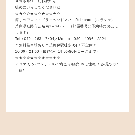
今週も頑張ったお疲れを
緩めにいらしてくださいね。
☆★☆☆★☆☆★☆☆★☆
癒しのアロマ・ドライヘッドスパ Relacher.（ルラシェ）
兵庫県姫路市苫編南2－347－1 （部屋番号は予約時にお伝え
します）
Tel：079－263－7404／Mobile：080－4986－3824
＊無料駐車場あり＊英賀保駅徒歩8分＊不定休＊
10:00～21:00（最終受付19:00/80分コースまで）
☆★☆☆★☆☆★☆☆★☆
アロマ/リンパ/ヘッドスパ/肩こり/腰痛/冷え性/むくみ/足ツボ/
小顔/