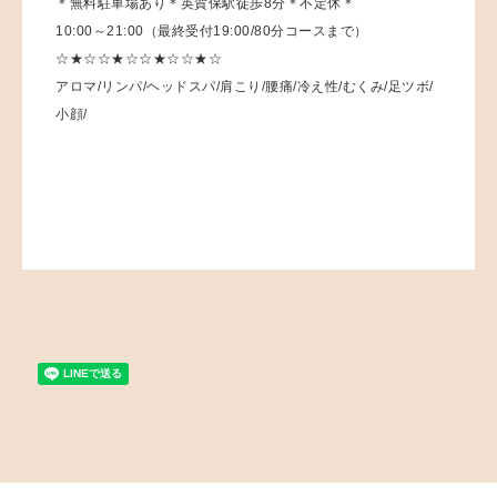
＊無料駐車場あり＊英賀保駅徒歩8分＊不定休＊
10:00～21:00（最終受付19:00/80分コースまで）
☆★☆☆★☆☆★☆☆★☆
アロマ/リンパ/ヘッドスパ/肩こり/腰痛/冷え性/むくみ/足ツボ/
小顔/