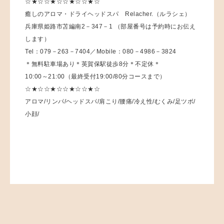
☆★☆☆★☆☆★☆☆★☆
癒しのアロマ・ドライヘッドスパ Relacher.（ルラシェ）
兵庫県姫路市苫編南2－347－1 （部屋番号は予約時にお伝え
します）
Tel：079－263－7404／Mobile：080－4986－3824
＊無料駐車場あり＊英賀保駅徒歩8分＊不定休＊
10:00～21:00（最終受付19:00/80分コースまで）
☆★☆☆★☆☆★☆☆★☆
アロマ/リンパ/ヘッドスパ/肩こり/腰痛/冷え性/むくみ/足ツボ/
小顔/