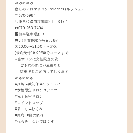
🌿🌿🌿🌿🌿
癒しのアロマサロンRelacher.(ルラシェ)
〒670-0987
兵庫県姫路市苫編南2丁目347-1
☎️079-263-7404
🅿️無料駐車場あり
🚃JR英賀保駅から徒歩8分
🕙10:00〜21:00・不定休
[最終受付19:00/80分コースまで]
⭐️当サロンは女性限定の為、
ご予約の際に部屋番号と
駐車場をご案内しております。
🌿🌿🌿🌿🌿
#姫路 #英賀保 #ヘッドスパ
#女性限定サロン #アロマ
#完全個室サロン
#レインドロップ
#肩こり #むくみ
#頭痛 #目の疲れ
#強もみしないでほぐす