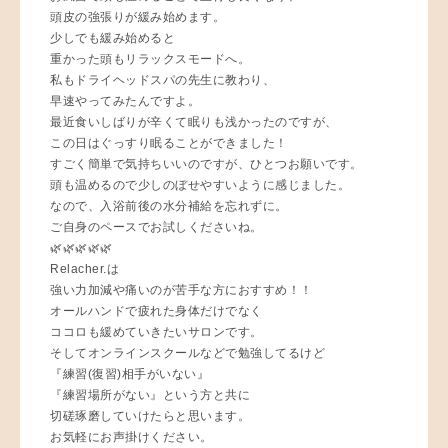
頭皮の強張りが緩み始めます。
少しでも緩み始めると
重かった頭もリラックスモードへ。
私もドライヘッドスパの先生に教わり、
早速やってみたんですよ。
最近食いしばりが辛くて眠りも浅かったのですが、
この日はぐっすり眠ることができました！
すごく簡単で気持ちいいのですが、ひとつお願いです。
頭も温めるので少しのぼせやすいように感じました。
なので、入浴前後の水分補給を忘れずに。
ご自身のペースでお試しくださいね。
🌿🌿🌿🌿🌿
Relacher.は
強い力加減や痛いのが苦手な方におすすめ！！
オールハンドで疲れた身体だけでなく
ココロも緩めていきたいサロンです。
そしてオンラインスクールなどで勉強してるけど
『練習(復習)相手がいない』
『練習場所がない』という方と共に
切磋琢磨していけたらと思います。
お気軽にお声掛けください。