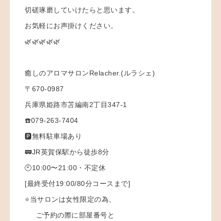
切磋琢磨していけたらと思います。
お気軽にお声掛けください。
🌿🌿🌿🌿🌿
癒しのアロマサロンRelacher.(ルラシェ)
〒670-0987
兵庫県姫路市苫編南2丁目347-1
☎️079-263-7404
🅿️無料駐車場あり
🚃JR英賀保駅から徒歩8分
🕙10:00〜21:00・不定休
[最終受付19:00/80分コースまで]
⭐️当サロンは女性限定の為、
ご予約の際に部屋番号と