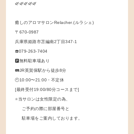
🌿🌿🌿🌿🌿
癒しのアロマサロンRelacher.(ルラシェ)
〒670-0987
兵庫県姫路市苫編南2丁目347-1
☎️079-263-7404
🅿️無料駐車場あり
🚃JR英賀保駅から徒歩8分
🕙10:00〜21:00・不定休
[最終受付19:00/80分コースまで]
⭐️当サロンは女性限定の為、
ご予約の際に部屋番号と
駐車場をご案内しております。