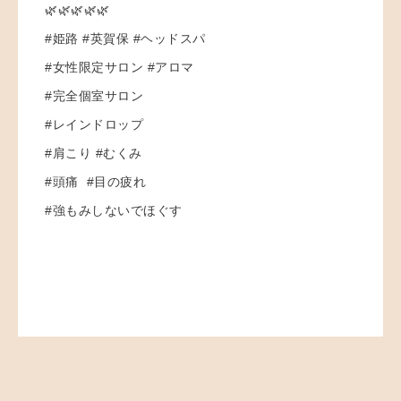
🌿🌿🌿🌿🌿
#姫路 #英賀保 #ヘッドスパ
#女性限定サロン #アロマ
#完全個室サロン
#レインドロップ
#肩こり #むくみ
#頭痛 #目の疲れ
#強もみしないでほぐす