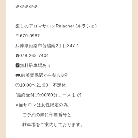
🌿🌿🌿🌿🌿
癒しのアロマサロンRelacher.(ルラシェ)
〒670-0987
兵庫県姫路市苫編南2丁目347-1
☎️079-263-7404
🅿️無料駐車場あり
🚃JR英賀保駅から徒歩8分
🕙10:00〜21:00・不定休
[最終受付19:00/80分コースまで]
⭐️当サロンは女性限定の為、
ご予約の際に部屋番号と
駐車場をご案内しております。