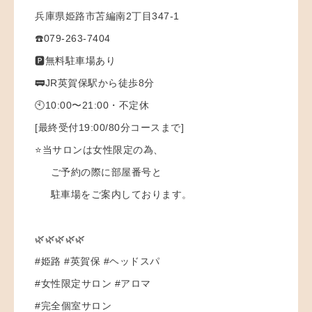
兵庫県姫路市苫編南2丁目347-1
☎️079-263-7404
🅿️無料駐車場あり
🚃JR英賀保駅から徒歩8分
🕙10:00〜21:00・不定休
[最終受付19:00/80分コースまで]
⭐️当サロンは女性限定の為、
ご予約の際に部屋番号と
駐車場をご案内しております。
🌿🌿🌿🌿🌿
#姫路 #英賀保 #ヘッドスパ
#女性限定サロン #アロマ
#完全個室サロン