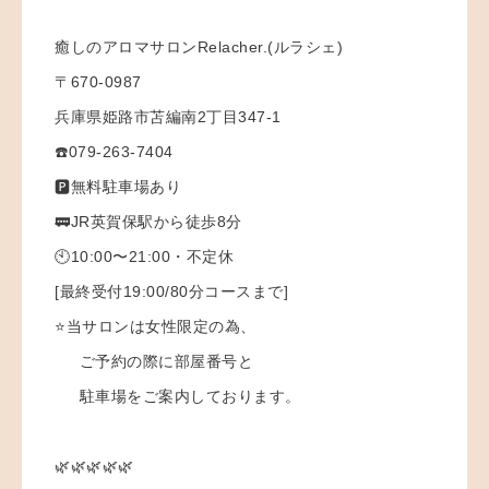
癒しのアロマサロンRelacher.(ルラシェ)
〒670-0987
兵庫県姫路市苫編南2丁目347-1
☎️079-263-7404
🅿️無料駐車場あり
🚃JR英賀保駅から徒歩8分
🕙10:00〜21:00・不定休
[最終受付19:00/80分コースまで]
⭐️当サロンは女性限定の為、
ご予約の際に部屋番号と
駐車場をご案内しております。
🌿🌿🌿🌿🌿