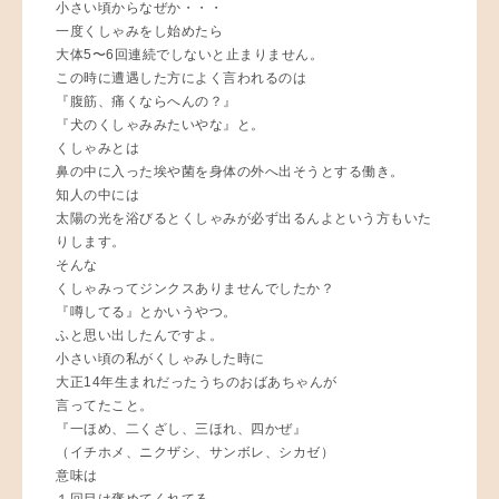
小さい頃からなぜか・・・
一度くしゃみをし始めたら
大体5〜6回連続でしないと止まりません。
この時に遭遇した方によく言われるのは
『腹筋、痛くならへんの？』
『犬のくしゃみみたいやな』と。
くしゃみとは
鼻の中に入った埃や菌を身体の外へ出そうとする働き。
知人の中には
太陽の光を浴びるとくしゃみが必ず出るんよという方もいた
りします。
そんな
くしゃみってジンクスありませんでしたか？
『噂してる』とかいうやつ。
ふと思い出したんですよ。
小さい頃の私がくしゃみした時に
大正14年生まれだったうちのおばあちゃんが
言ってたこと。
『一ほめ、二くざし、三ほれ、四かぜ』
（イチホメ、ニクザシ、サンボレ、シカゼ）
意味は
１回目は褒めてくれてる