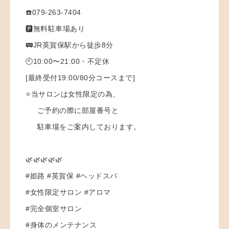
☎️079-263-7404
🅿️無料駐車場あり
🚃JR英賀保駅から徒歩8分
🕙10:00〜21:00・不定休
[最終受付19:00/80分コースまで]
⭐️当サロンは女性限定の為、
ご予約の際に部屋番号と
駐車場をご案内しております。
🌿🌿🌿🌿🌿
#姫路 #英賀保 #ヘッドスパ
#女性限定サロン #アロマ
#完全個室サロン
#身体のメンテナンス