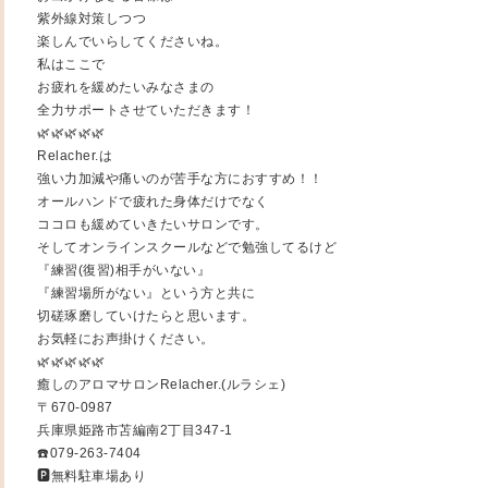
紫外線対策しつつ
楽しんでいらしてくださいね。
私はここで
お疲れを緩めたいみなさまの
全力サポートさせていただきます！
🌿🌿🌿🌿🌿
Relacher.は
強い力加減や痛いのが苦手な方におすすめ！！
オールハンドで疲れた身体だけでなく
ココロも緩めていきたいサロンです。
そしてオンラインスクールなどで勉強してるけど
『練習(復習)相手がいない』
『練習場所がない』という方と共に
切磋琢磨していけたらと思います。
お気軽にお声掛けください。
🌿🌿🌿🌿🌿
癒しのアロマサロンRelacher.(ルラシェ)
〒670-0987
兵庫県姫路市苫編南2丁目347-1
☎️079-263-7404
🅿️無料駐車場あり