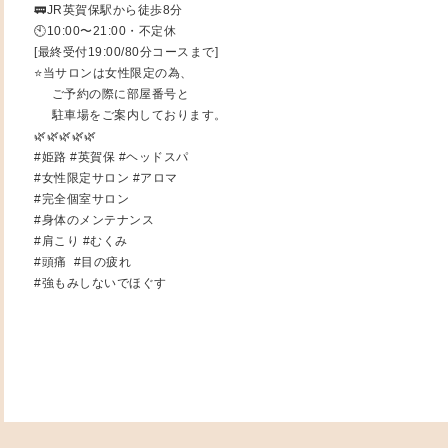
🚃JR英賀保駅から徒歩8分
🕙10:00〜21:00・不定休
[最終受付19:00/80分コースまで]
⭐️当サロンは女性限定の為、
ご予約の際に部屋番号と
駐車場をご案内しております。
🌿🌿🌿🌿🌿
#姫路 #英賀保 #ヘッドスパ
#女性限定サロン #アロマ
#完全個室サロン
#身体のメンテナンス
#肩こり #むくみ
#頭痛 #目の疲れ
#強もみしないでほぐす