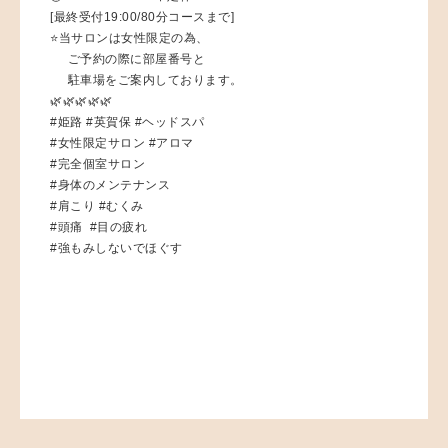
[最終受付19:00/80分コースまで]
⭐️当サロンは女性限定の為、
ご予約の際に部屋番号と
駐車場をご案内しております。
🌿🌿🌿🌿🌿
#姫路 #英賀保 #ヘッドスパ
#女性限定サロン #アロマ
#完全個室サロン
#身体のメンテナンス
#肩こり #むくみ
#頭痛 #目の疲れ
#強もみしないでほぐす