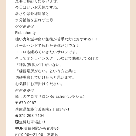
是非ご検討くださいませ。
今日はいいお天気ですね。
暑さや紫外線対策と
水分補給を忘れずに😊
🌿🌿🌿🌿🌿
Relacher.は
強い力加減や痛い施術が苦手な方におすすめ！！
オールハンドで疲れた身体だけでなく
ココロも緩めていきたいサロンです。
そしてオンラインスクールなどで勉強してるけど
『練習(復習)相手がいない』
『練習場所がない』という方と共に
切磋琢磨していけたらと思います。
お気軽にお声掛けください。
🌿🌿🌿🌿🌿
癒しのアロマサロンRelacher.(ルラシェ)
〒670-0987
兵庫県姫路市苫編南2丁目347-1
☎️079-263-7404
🅿️無料駐車場あり
🚃JR英賀保駅から徒歩8分
🕙10:00〜21:00・不定休