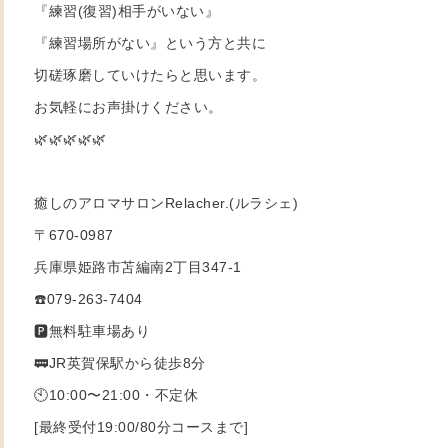
『練習(復習)相手がいない』
『練習場所がない』という方と共に
切磋琢磨していけたらと思います。
お気軽にお声掛けください。
🌿🌿🌿🌿🌿
癒しのアロマサロンRelacher.(ルラシェ)
〒670-0987
兵庫県姫路市苫編南2丁目347-1
☎️079-263-7404
🅿️無料駐車場あり
🚃JR英賀保駅から徒歩8分
🕙10:00〜21:00・不定休
[最終受付19:00/80分コースまで]