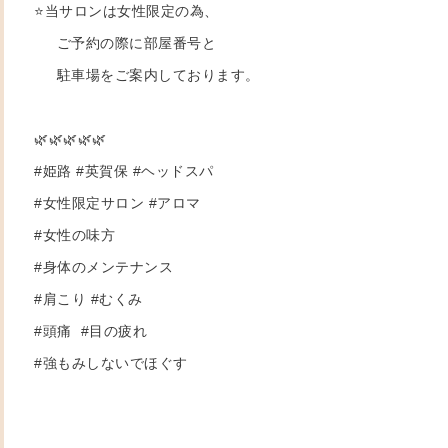
⭐️当サロンは女性限定の為、
ご予約の際に部屋番号と
駐車場をご案内しております。
🌿🌿🌿🌿🌿
#姫路 #英賀保 #ヘッドスパ
#女性限定サロン #アロマ
#女性の味方
#身体のメンテナンス
#肩こり #むくみ
#頭痛 #目の疲れ
#強もみしないでほぐす