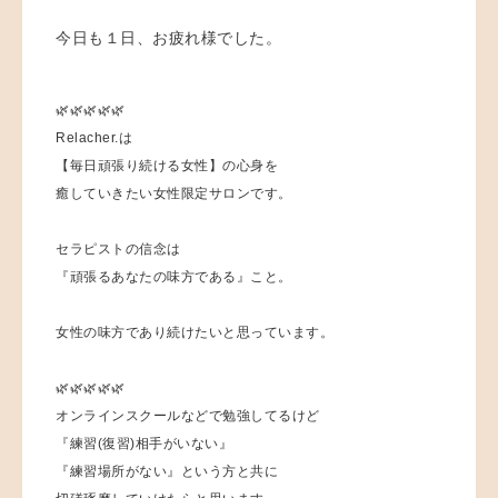
今日も１日、お疲れ様でした。
🌿🌿🌿🌿🌿
Relacher.は
【毎日頑張り続ける女性】の心身を
癒していきたい女性限定サロンです。
セラピストの信念は
『頑張るあなたの味方である』こと。
女性の味方であり続けたいと思っています。
🌿🌿🌿🌿🌿
オンラインスクールなどで勉強してるけど
『練習(復習)相手がいない』
『練習場所がない』という方と共に