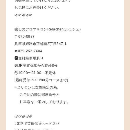
切磋琢磨していけたらと思います。
お気軽にお声掛けください。
🌿🌿🌿🌿🌿
癒しのアロマサロンRelacher.(ルラシェ)
〒670-0987
兵庫県姫路市苫編南2丁目347-1
☎️079-263-7404
🅿️無料駐車場あり
🚃JR英賀保駅から徒歩8分
🕙10:00〜21:00・不定休
[最終受付19:00/80分コースまで]
⭐️当サロンは女性限定の為、
ご予約の際に部屋番号と
駐車場をご案内しております。
🌿🌿🌿🌿🌿
#姫路 #英賀保 #ヘッドスパ