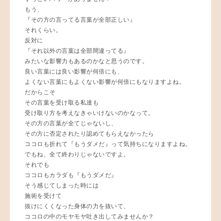
もう、
『その方の言ってる言葉が全部正しい』
それくらい。
反対に
『それ以外の言葉は全部間違ってる』
みたいな影響力もあるのかなと思うのです。
良い言葉には良い影響が何倍にも、
よくない言葉にもよくない影響が何倍にもなりますよね。
だからこそ
その言葉を受け取る私達も
受け取り方を考えなきゃいけないのかなって。
その方の言葉が全てじゃないし、
その方に否定されたり認めてもらえなかったら
ココロも折れて『もうダメだ』って気持ちになりますよね。
でもね、全て終わりじゃないですよ。
それでも
ココロもカラダも『もうダメだ』
そう感じてしまった時には
施術を受けて
抜けにくくなった身体の力を抜いて、
ココロの中のモヤモヤ吐き出してみませんか？