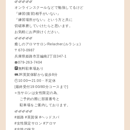
🌿🌿🌿🌿🌿
オンラインスクールなどで勉強してるけど
『練習(復習)相手がいない』
『練習場所がない』という方と共に
切磋琢磨していけたらと思います。
お気軽にお声掛けください。
🌿🌿🌿🌿🌿
癒しのアロマサロンRelacher.(ルラシェ)
〒670-0987
兵庫県姫路市苫編南2丁目347-1
☎️079-263-7404
🅿️無料駐車場あり
🚃JR英賀保駅から徒歩8分
🕙10:00〜21:00・不定休
[最終受付19:00/80分コースまで]
⭐️当サロンは女性限定の為、
ご予約の際に部屋番号と
駐車場をご案内しております。
🌿🌿🌿🌿🌿
#姫路 #英賀保 #ヘッドスパ
#女性限定サロン #アロマ
#女性の味方