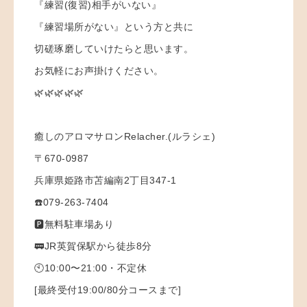
『練習(復習)相手がいない』
『練習場所がない』という方と共に
切磋琢磨していけたらと思います。
お気軽にお声掛けください。
🌿🌿🌿🌿🌿
癒しのアロマサロンRelacher.(ルラシェ)
〒670-0987
兵庫県姫路市苫編南2丁目347-1
☎️079-263-7404
🅿️無料駐車場あり
🚃JR英賀保駅から徒歩8分
🕙10:00〜21:00・不定休
[最終受付19:00/80分コースまで]