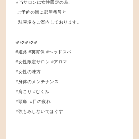
⭐️当サロンは女性限定の為、
ご予約の際に部屋番号と
駐車場をご案内しております。
🌿🌿🌿🌿🌿
#姫路 #英賀保 #ヘッドスパ
#女性限定サロン #アロマ
#女性の味方
#身体のメンテナンス
#肩こり #むくみ
#頭痛 #目の疲れ
#強もみしないでほぐす