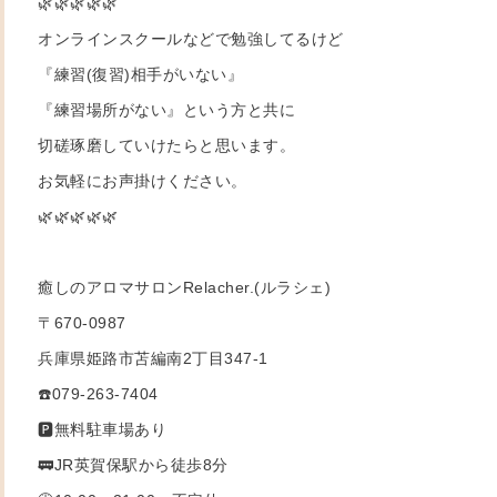
🌿🌿🌿🌿🌿
オンラインスクールなどで勉強してるけど
『練習(復習)相手がいない』
『練習場所がない』という方と共に
切磋琢磨していけたらと思います。
お気軽にお声掛けください。
🌿🌿🌿🌿🌿
癒しのアロマサロンRelacher.(ルラシェ)
〒670-0987
兵庫県姫路市苫編南2丁目347-1
☎️079-263-7404
🅿️無料駐車場あり
🚃JR英賀保駅から徒歩8分