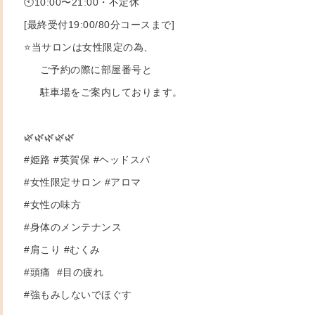
🕙10:00〜21:00・不定休
[最終受付19:00/80分コースまで]
⭐️当サロンは女性限定の為、
ご予約の際に部屋番号と
駐車場をご案内しております。
🌿🌿🌿🌿🌿
#姫路 #英賀保 #ヘッドスパ
#女性限定サロン #アロマ
#女性の味方
#身体のメンテナンス
#肩こり #むくみ
#頭痛 #目の疲れ
#強もみしないでほぐす