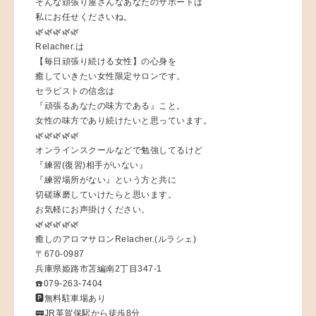
そんな頑張り屋さんなあなたのサポートは
私にお任せくださいね。
🌿🌿🌿🌿🌿
Relacher.は
【毎日頑張り続ける女性】の心身を
癒していきたい女性限定サロンです。
セラピストの信念は
『頑張るあなたの味方である』こと。
女性の味方であり続けたいと思っています。
🌿🌿🌿🌿🌿
オンラインスクールなどで勉強してるけど
『練習(復習)相手がいない』
『練習場所がない』という方と共に
切磋琢磨していけたらと思います。
お気軽にお声掛けください。
🌿🌿🌿🌿🌿
癒しのアロマサロンRelacher.(ルラシェ)
〒670-0987
兵庫県姫路市苫編南2丁目347-1
☎️079-263-7404
🅿️無料駐車場あり
🚃JR英賀保駅から徒歩8分