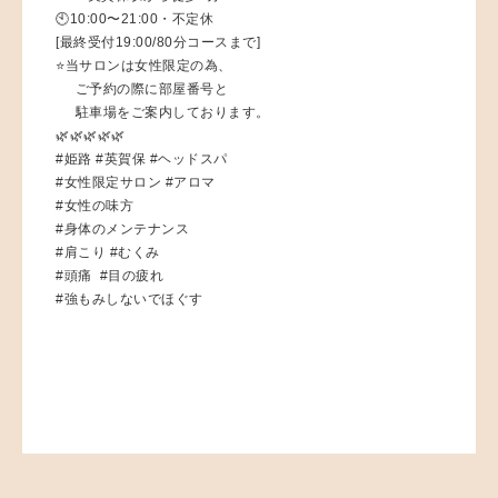
🕙10:00〜21:00・不定休
[最終受付19:00/80分コースまで]
⭐️当サロンは女性限定の為、
ご予約の際に部屋番号と
駐車場をご案内しております。
🌿🌿🌿🌿🌿
#姫路 #英賀保 #ヘッドスパ
#女性限定サロン #アロマ
#女性の味方
#身体のメンテナンス
#肩こり #むくみ
#頭痛 #目の疲れ
#強もみしないでほぐす