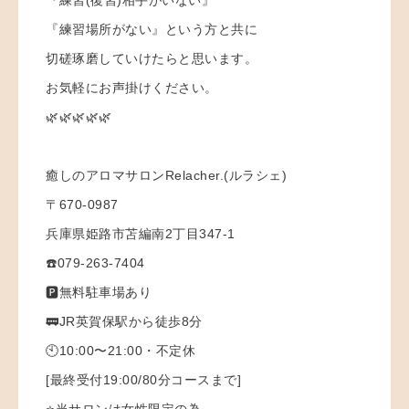
『練習場所がない』という方と共に
切磋琢磨していけたらと思います。
お気軽にお声掛けください。
🌿🌿🌿🌿🌿
癒しのアロマサロンRelacher.(ルラシェ)
〒670-0987
兵庫県姫路市苫編南2丁目347-1
☎️079-263-7404
🅿️無料駐車場あり
🚃JR英賀保駅から徒歩8分
🕙10:00〜21:00・不定休
[最終受付19:00/80分コースまで]
⭐️当サロンは女性限定の為、